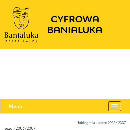
CYFROWA
BANIALUKA
Menu
Toggle
navigat
bibliografia
»
sezon 2006/ 2007
sezon 2006/2007