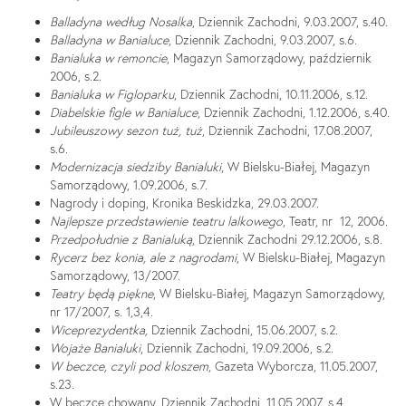
Balladyna według Nosalka
, Dziennik Zachodni, 9.03.2007, s.40.
Balladyna w Banialuce
, Dziennik Zachodni, 9.03.2007, s.6.
Banialuka w remoncie
, Magazyn Samorządowy, październik
2006, s.2.
Banialuka w Figloparku
, Dziennik Zachodni, 10.11.2006, s.12.
Diabelskie figle w Banialuce
, Dziennik Zachodni, 1.12.2006, s.40.
Jubileuszowy sezon tuż, tuż
, Dziennik Zachodni, 17.08.2007,
s.6.
Modernizacja siedziby Banialuki
, W Bielsku-Białej, Magazyn
Samorządowy, 1.09.2006, s.7.
Nagrody i doping, Kronika Beskidzka, 29.03.2007.
Najlepsze przedstawienie teatru lalkowego
, Teatr, nr 12, 2006.
Przedpołudnie z Banialuką
, Dziennik Zachodni 29.12.2006, s.8.
Rycerz bez konia, ale z nagrodami
, W Bielsku-Białej, Magazyn
Samorządowy, 13/2007.
Teatry będą piękne
, W Bielsku-Białej, Magazyn Samorządowy,
nr 17/2007, s. 1,3,4.
Wiceprezydentka,
Dziennik Zachodni, 15.06.2007, s.2.
Wojaże Banialuki
, Dziennik Zachodni, 19.09.2006, s.2.
W beczce, czyli pod kloszem
, Gazeta Wyborcza, 11.05.2007,
s.23.
W beczce chowany, Dziennik Zachodni, 11.05.2007, s.4.