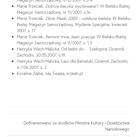
Magazyn Samorządowy, nr 8/2007, s.3-4.
Maria Trzeciak,
Dobrze beczka wychowana?,
W Bielsku-Białej,
Magazyn Samorządowy, nr 11/2007, s.16.
Maria Trzeciak,
Złote Maski 2005 – odsłona bielska
, W Bielsku-
Białej, Magazyn Samorządowy, Wydanie Specjalne, kwiecień
2007, s. 17.
Maria Trzeciak,
Remont trwa, teatr pracuje
, W Bielsku-Białej,
Magazyn Samorządowy, nr 9/2007, s. 1,3.
Henryka Wach-Malicka, Od baśni do… Szekspira, Dziennik
Zachodni, 30.05.2007, s.19.
Henryka Wach-Malicka, Laur dla Banialuki, Dziennk Zachodni,
6-7.06.2007, s. 2.
Koralina Zięba,
Idą Święta
, e-teatr.pl
Dofinansowano ze środków Ministra Kultury i Dziedzictwa
Narodowego