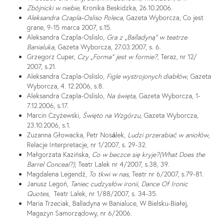
Zbójnicki w niebie
, Kronika Beskidzka, 26.10.2006.
Aleksandra Czapla-Osliso Poleca
, Gazeta Wyborcza, Co jest
grane, 9-15 marca 2007, s.15.
Aleksandra Czapla-Oslislo,
Gra z „Balladyną” w teatrze
Banialuka
, Gazeta Wyborcza, 27.03.2007, s. 6.
Grzegorz Cuper,
Czy „Forma” jest w formie?
, Teraz, nr 12/
2007, s.21.
Aleksandra Czapla-Oslislo,
Figle wystrojonych diabłów
, Gazeta
Wyborcza, 4. 12.2006, s.8.
Aleksandra Czapla-Oslislo,
Na święta,
Gazeta Wyborcza, 1-
7.12.2006, s.17.
Marcin Czyżewski,
Święto na Wzgórzu
, Gazeta Wyborcza,
23.10.2006, s.1.
Zuzanna Głowacka, Petr Nosálek,
Ludzi przerabiać w aniołów
,
Relacje Interpretacje, nr 1/2007, s. 29-32.
Małgorzata Kazińska,
Co w beczce się kryje?(What Does the
Barrel Conceal?)
, Teatr Lalek nr 4/2007, s.38, 39.
Magdalena Legendź,
To tkwi w nas
, Teatr nr 6/2007, s.79-81.
Janusz Legoń,
Taniec cudzysłów ironii
,
Dance Of Ironic
Quotes
, Teatr Lalek, nr 1/88/2007, s. 34-35.
Maria Trzeciak, Balladyna w Banialuce, W Bielsku-Białej,
Magazyn Samorządowy, nr 6/2006.