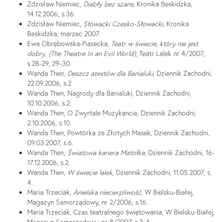
Zdzisław Niemiec,
Diabły bez szans
, Kronika Beskidzka,
14.12.2006, s.36.
Zdzisław Niemiec,
Słowacki Czesko-Słowacki
, Kronika
Beskidzka, marzec 2007.
Ewa Obrębowska-Piasecka,
Teatr w świecie, który nie jest
dobry
,
(The Theatre In an Evil World)
, Teatr Lalek nr 4/2007,
s.28-29, 29-30.
Wanda Then,
Deszcz atestów dla Banialuki
, Dziennik Zachodni,
22.09.2006, s.2.
Wanda Then, Nagrody dla Banialuki, Dziennik Zachodni,
10.10.2006, s.2.
Wanda Then, O Zwyrtale Muzykancie, Dziennik Zachodni,
2.10.2006, s.10.
Wanda Then, Powtórka ze Złotych Masek, Dziennik Zachodni,
09.03.2007, s.6.
Wanda Then,
Światowa kariera Matołka
, Dziennik Zachodni, 16-
17.12.2006, s.2.
Wanda Then,
W świecie lalek
, Dziennik Zachodni, 11.05.2007, s.
4.
Maria Trzeciak
, Anielska niecierpliwość
, W Bielsku-Białej,
Magazyn Samorządowy, nr 2/2006, s.16.
Maria Trzeciak, Czas teatralnego świętowania, W Bielsku-Białej,